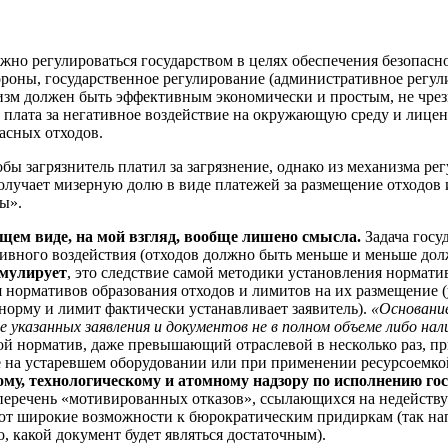
но регулироваться государством в целях обеспечения безопаснос
ороны, государственное регулирование (административное регул
изм должен быть эффективным экономически и простым, не чре
 плата за негативное воздействие на окружающую среду и лицен
асных отходов.
обы загрязнитель платил за загрязнение, однако из механизма р
олучает мизерную долю в виде платежей за размещение отходов 
ы».
щем виде, на мой взгляд, вообще лишено смысла.
Задача гос
ивного воздействия (отходов должно быть меньше и меньше дол
имулирует
, это следствие самой методики установления нормат
ия нормативов образования отходов и лимитов на их размещение
(норму и лимит фактически устанавливает заявитель).
«Основание
е указанных заявления и документов не в полном объеме либо на
ой норматив, даже превышающий отраслевой в несколько раз, п
 на устаревшем оборудовании или при применении ресурсоемкой
му, технологическому и атомному надзору по исполнению го
перечень «мотивированных отказов», ссылающихся на недейств
дают широкие возможности к бюрократическим придиркам (так н
но, какой документ будет являться достаточным).