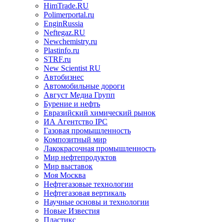
HimTrade.RU
Polimerportal.ru
EnginRussia
Neftegaz.RU
Newchemistry.ru
Plastinfo.ru
STRF.ru
New Scientist RU
Автобизнес
Автомобильные дороги
Август Медиа Групп
Бурение и нефть
Евразийский химический рынок
ИА Агентство IPC
Газовая промышленность
Композитный мир
Лакокрасочная промышленность
Мир нефтепродуктов
Мир выставок
Моя Москва
Нефтегазовые технологии
Нефтегазовая вертикаль
Научные основы и технологии
Новые Известия
Пластикс