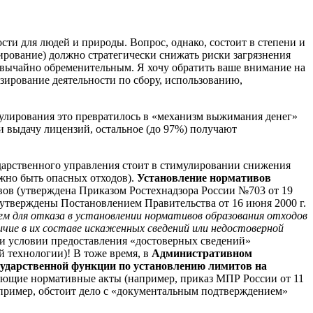
ти для людей и природы. Вопрос, однако, состоит в степени и
ирование) должно стратегически снижать риски загрязнения
звычайно обременительным. Я хочу обратить ваше внимание на
зирование деятельности по сбору, использованию,
егулирования это превратилось в «механизм выжимания денег»
и выдачу лицензий, остальное (до 97%) получают
ударственного управления стоит в стимулировании снижения
жно быть опасных отходов).
Установление нормативов
ивов (утверждена Приказом Ростехнадзора России №703 от 19
 (утверждены Постановлением Правительства от 16 июня 2000 г.
м для отказа в установлении нормативов образования отходов
личие в их составе искаженных сведений или недостоверной
ри условии предоставления «достоверных сведений»
 технологии)! В тоже время, в
Административном
сударственной функции по установлению лимитов на
ующие нормативные акты (например, приказ МПР России от 11
апример, обстоит дело с «документальным подтверждением»