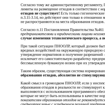
Согласно тому же административному регламенту,
лимиты на размещение отходов в соответствии с
но
отходов не существует!
Есть только гигиенические
п.3.11-3.14, но действуют они только в отношении 
не распространяются на места образования отходов.
Согласно п.11 Постановления Правительства №461
предпринимателями и юридическими лицами неизмен
случае изменения технологического процесса, а
При такой ситуации ПНООЛР, который должен быт
вредных воздействий на окружающую природную сред
утверждение нормативов и получение разрешений – 
исключает его самостоятельную разработку предпри
бессмысленную бумажную возню при их утверждени
Таким образом, существующая система нормирован
образования отходов, абсолютно не стимулирующ
Какой смысл в громоздком ПНООЛР, если у инспек
образования отходов в реальности не стимулирует к
выполняются с использованием программного обесп
которые не могут быть использованы в качестве но
показателям образования отходов не рекомендуется
среднеотраслевые с усреднением различий предпри