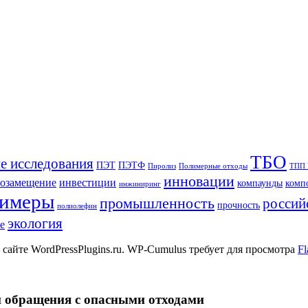
ТБО
е исследования
ПЭТ
ПЭТФ
Пиролиз
Полимерные отходы
ТПП
инновации
озамещение
инвестиции
компаунды
комп
инжиниринг
лимеры
промышленность
россий
прочность
полиолефин
экология
е
 сайте WordPressPlugins.ru. WP-Cumulus требует для просмотра
Fl
и обращения с опасными отходами