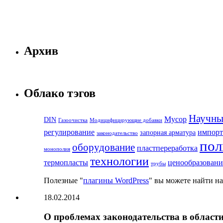
Архив
Облако тэгов
Научны
Мусор
DIN
Газоочистка
Модицифицирующие добавки
регулирование
импорт
запорная арматура
законодательство
по
оборудование
пластпереработка
монополия
технологии
термопласты
ценообразовани
трубы
Полезные "
плагины WordPress
" вы можете найти на
18.02.2014
О проблемах законодательства в област