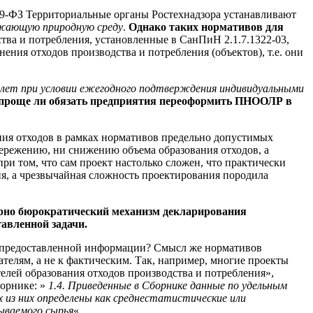
9-ФЗ Территориальные органы Ростехнадзора устанавливают
ужающую природную среду
.
Однако таких нормативов для
ва и потребления, установленные в СанПиН 2.1.7.1322-03,
ения отходов производства и потребления (объектов), т.е. они
 лет при условии ежегодного подтверждения индивидуальными
проще ли обязать предприятия переоформить ПНООЛР в
я отходов в рамках нормативов предельно допустимых
бережению, ни снижению объема образования отходов, а
ри том, что сам проект настолько сложен, что практически
ия, а чрезвычайная сложность проектирования породила
ерно бюрократический механизм декларирования
авленной задачи.
ь предоставленной информации? Смысл же нормативов
ателям, а не к фактическим. Так, например, многие проекты
лей образования отходов производства и потребления»,
борнике: »
1.4. Приведенные в Сборнике данные по удельным
х из них определены как среднестатистические или
ываемого сырья
«.