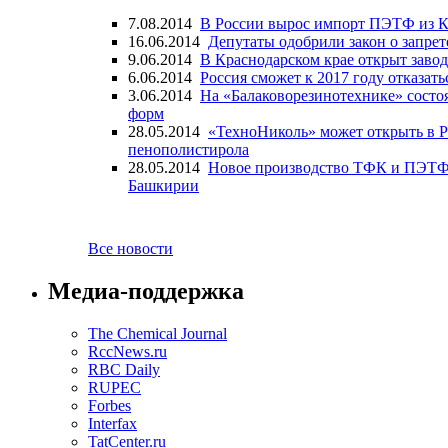
7.08.2014
В России вырос импорт ПЭТФ из К
16.06.2014
Депутаты одобрили закон о запрет
9.06.2014
В Краснодарском крае открыт заво
6.06.2014
Россия сможет к 2017 году отказат
3.06.2014
На «Балаковорезинотехнике» состоя
форм
28.05.2014
«ТехноНиколь» может открыть в Р
пенополистирола
28.05.2014
Новое производство ТФК и ПЭТФ 
Башкирии
Все новости
Медиа-поддержка
The Chemical Journal
RccNews.ru
RBC Daily
RUPEC
Forbes
Interfax
TatCenter.ru