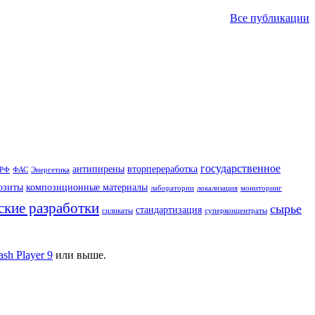
Все публикации
государственное
антипирены
вторпереработка
 РФ
ФАС
Энергетика
озиты
композиционные материалы
лаборатории
локализация
мониторинг
ские разработки
сырье
стандартизация
силикаты
суперконцентраты
ash Player 9
или выше.