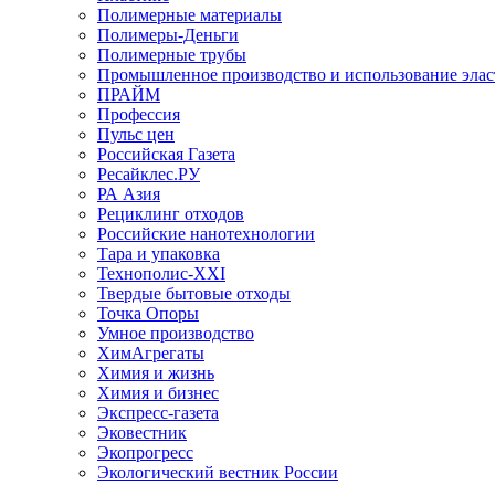
Полимерные материалы
Полимеры-Деньги
Полимерные трубы
Промышленное производство и использование эла
ПРАЙМ
Профессия
Пульс цен
Российская Газета
Ресайклес.РУ
РА Азия
Рециклинг отходов
Российские нанотехнологии
Тара и упаковка
Технополис-XXI
Твердые бытовые отходы
Точка Опоры
Умное производство
ХимАгрегаты
Химия и жизнь
Химия и бизнес
Экспресс-газета
Эковестник
Экопрогресс
Экологический вестник России