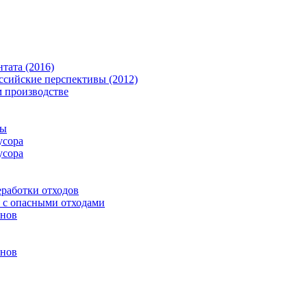
тата (2016)
ссийские перспективы (2012)
 производстве
зы
усора
усора
еработки отходов
я с опасными отходами
инов
инов