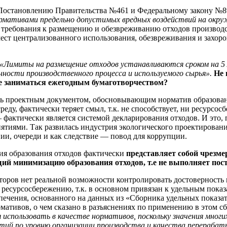
 Постановлению Правительства №461 и Федеральному закону №8
рмативами предельно допустимых вредных воздействий на окр
 требования к размещению и обезвреживанию отходов производст
мест централизованного использования, обезвреживания и захорон
«Лимиты на размещение отходов устанавливаются сроком на 5
ности производственного процесса и используемого сырья».
Не 
 не заниматься ежегодным бумаготворчеством?
ь проектным документом, обосновывающим норматив образовани
у, фактически теряет смыл, т.к. не способствует, ни ресурсос
фактически является системой декларирования отходов. И это, п
ятиями. Так развилась индустрия экологического проектирован
и, очереди и как следствие — повод для коррупции.
ия образования отходов фактически
представляет собой чрезм
ий минимизацию образования отходов, т.е не выполняет пост
торов нет реальной возможности контролировать достоверност
 ресурсосбережению, т.к. в основном привязан к удельным показ
ечения, основанного на данных из «Сборника удельных показате
рмативов, о чем сказано в разъяснениях по применению в этом с
 использовать в качестве нормативов, поскольку значения многи
ятий по уровню организации производства и качества перерабат