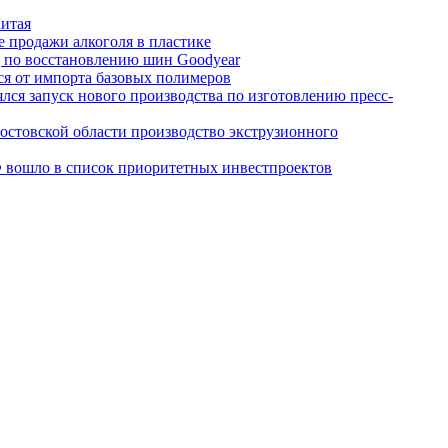
итая
е продажи алкоголя в пластике
д по восстановлению шин Goodyear
ься от импорта базовых полимеров
лся запуск нового производства по изготовлению пресс-
остовской области производство экструзионного
вошло в список приоритетных инвестпроектов