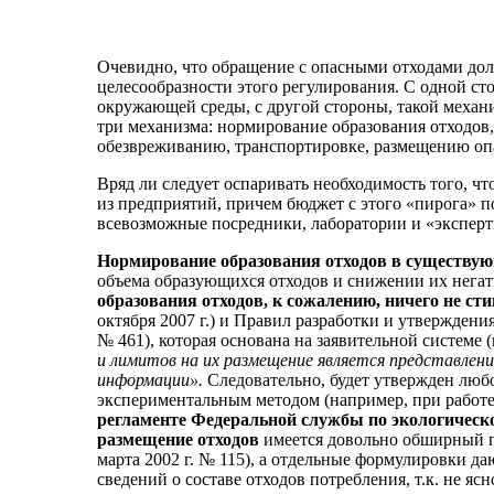
Очевидно, что обращение с опасными отходами долж
целесообразности этого регулирования. С одной ст
окружающей среды, с другой стороны, такой механ
три механизма: нормирование образования отходов,
обезвреживанию, транспортировке, размещению оп
Вряд ли следует оспаривать необходимость того, чт
из предприятий, причем бюджет с этого «пирога» п
всевозможные посредники, лаборатории и «эксперт
Нормирование образования отходов в существую
объема образующихся отходов и снижении их негат
образования отходов, к сожалению, ничего не ст
октября 2007 г.) и Правил разработки и утвержден
№ 461), которая основана на заявительной системе 
и лимитов на их размещение является представлени
информации».
Следовательно, будет утвержден люб
экспериментальным методом (например, при работе
регламенте Федеральной службы по экологическо
размещение отходов
имеется довольно обширный 
марта 2002 г. № 115), а отдельные формулировки 
сведений о составе отходов потребления, т.к. не яс