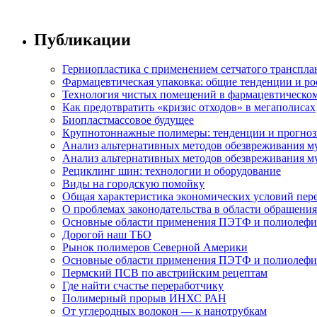
Публикации
Герниопластика с применением сетчатого трансплан
Фармацевтическая упаковка: общие тенденции и ро
Технология чистых помещений в фармацевтическом
Как предотвратить «кризис отходов» в мегаполисах
Биопластмассовое будущее
Крупнотоннажные полимеры: тенденции и прогно
Анализ альтернативных методов обезвреживания м
Анализ альтернативных методов обезвреживания м
Рециклинг шин: технологии и оборудование
Виды на городскую помойку
Общая характеристика экономических условий пер
О проблемах законодательства в области обращени
Основные области применения ПЭТФ и полиолеф
Дорогой наш ТБО
Рынок полимеров Северной Америки
Основные области применения ПЭТФ и полиолеф
Пермский ПСВ по австрийским рецептам
Где найти счастье переработчику
Полимерный прорыв ИНХС РАН
От углеродных волокон — к нанотрубкам