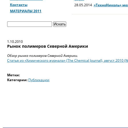
Контакты
28.05.2014
«ТехноНиколь» мо
Ростовской области произво
МАТЕРИАЛЫ 2011
пенополистирола
28.05.2014
Новое производст
список приоритетных инвес
1.10.2010
Рынок полимеров Северной Америки
Обзор рынка полимеров Северной Америки.
Статья из «Химического журнала» (The Chemical Journal), август 2010 (№
Метки:
Категории:
Публикации