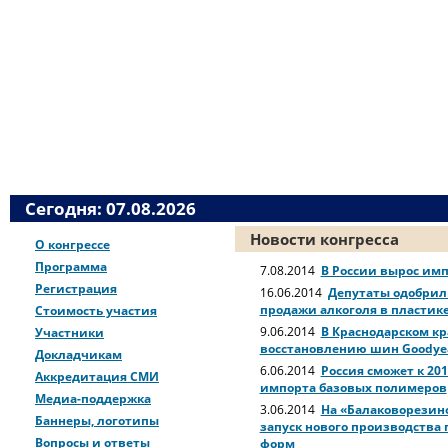
Сегодня: 07.08.2026
Новости конгресса
О конгрессе
Программа
7.08.2014
В России вырос имп
Регистрация
16.06.2014
Депутаты одобрили
продажи алкоголя в пластик
Стоимость участия
9.06.2014
В Краснодарском кр
Участники
восстановлению шин Goodye
Докладчикам
6.06.2014
Россия сможет к 201
Аккредитация СМИ
импорта базовых полимеров
Медиа-поддержка
3.06.2014
На «Балаковорезино
Баннеры, логотипы
запуск нового производства 
Вопросы и ответы
форм