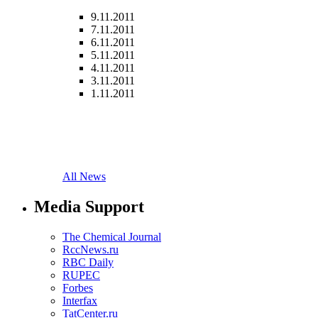
9.11.2011
7.11.2011
6.11.2011
5.11.2011
4.11.2011
3.11.2011
1.11.2011
All News
Media Support
The Chemical Journal
RccNews.ru
RBC Daily
RUPEC
Forbes
Interfax
TatCenter.ru