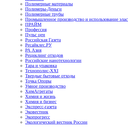
Полимерные материалы
Полимеры-Деньги
Полимерные трубы
Промышленное производство и использование эла
ПРАЙМ
Профессия
Пульс цен
Российская Газета
Ресайклес.РУ
РА Азия
Рециклинг отходов
Российские нанотехнологии
Тара и упаковка
Технополис-XXI
Твердые бытовые отходы
Точка Опоры
Умное производство
ХимАгрегаты
Химия и жизнь
Химия и бизнес
Экспресс-газета
Эковестник
Экопрогресс
Экологический вестник России