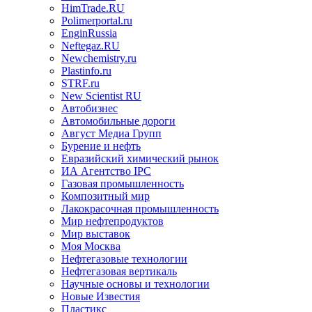
HimTrade.RU
Polimerportal.ru
EnginRussia
Neftegaz.RU
Newchemistry.ru
Plastinfo.ru
STRF.ru
New Scientist RU
Автобизнес
Автомобильные дороги
Август Медиа Групп
Бурение и нефть
Евразийский химический рынок
ИА Агентство IPC
Газовая промышленность
Композитный мир
Лакокрасочная промышленность
Мир нефтепродуктов
Мир выставок
Моя Москва
Нефтегазовые технологии
Нефтегазовая вертикаль
Научные основы и технологии
Новые Известия
Пластикс