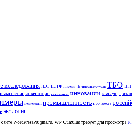
ТБО
е исследования
ПЭТ
ПЭТФ
Пиролиз
Полимерные отходы
ТПП
инновации
озамещение
инвестиции
компаунды
комп
инжиниринг
лимеры
промышленность
россий
прочность
полиолефин
экология
е
 сайте WordPressPlugins.ru. WP-Cumulus требует для просмотра
Fl