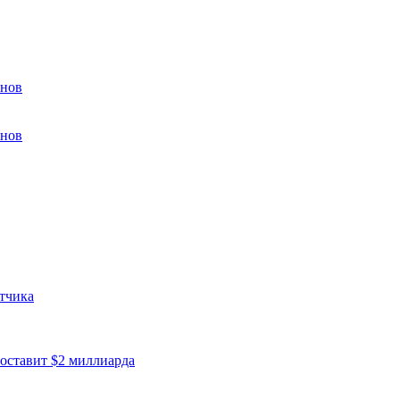
инов
инов
отчика
оставит $2 миллиарда