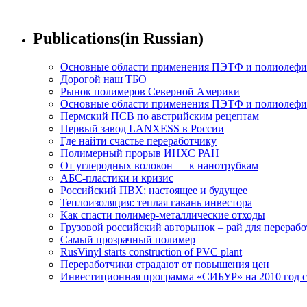
Publications(in Russian)
Основные области применения ПЭТФ и полиолеф
Дорогой наш ТБО
Рынок полимеров Северной Америки
Основные области применения ПЭТФ и полиолеф
Пермский ПСВ по австрийским рецептам
Первый завод LANXESS в России
Где найти счастье переработчику
Полимерный прорыв ИНХС РАН
От углеродных волокон — к нанотрубкам
АБС-пластики и кризис
Российский ПВХ: настоящее и будущее
Теплоизоляция: теплая гавань инвестора
Как спасти полимер-металлические отходы
Грузовой российский авторынок – рай для перераб
Самый прозрачный полимер
RusVinyl starts construction of PVC plant
Переработчики страдают от повышения цен
Инвестиционная программа «СИБУР» на 2010 год с