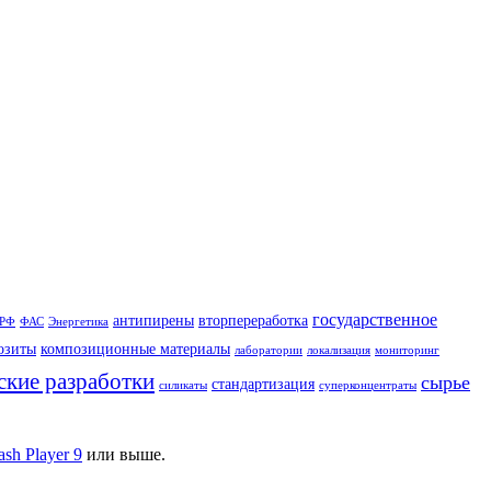
государственное
антипирены
вторпереработка
 РФ
ФАС
Энергетика
озиты
композиционные материалы
лаборатории
локализация
мониторинг
ские разработки
сырье
стандартизация
силикаты
суперконцентраты
ash Player 9
или выше.