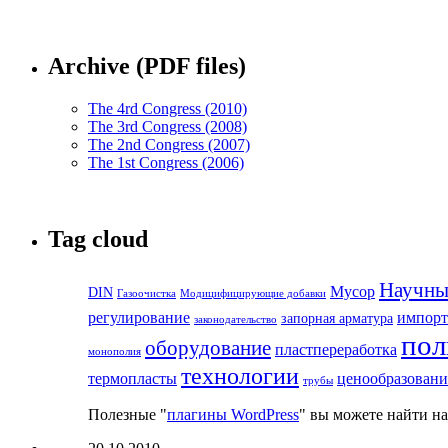
Archive (PDF files)
The 4rd Congress (2010)
The 3rd Congress (2008)
The 2nd Congress (2007)
The 1st Congress (2006)
Tag cloud
Научны
Мусор
DIN
Газоочистка
Модицифицирующие добавки
регулирование
импорт
запорная арматура
законодательство
по
оборудование
пластпереработка
монополия
технологии
термопласты
ценообразовани
трубы
Полезные "
плагины WordPress
" вы можете найти на