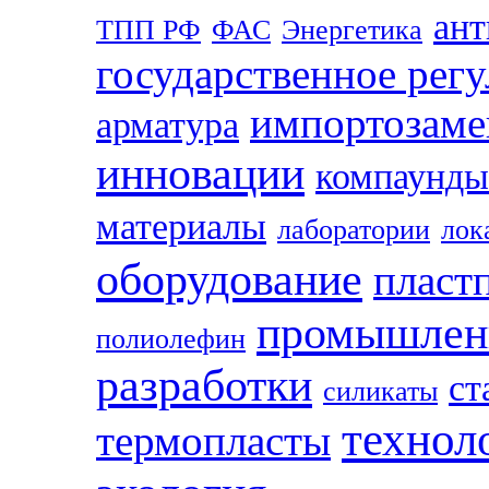
ан
ТПП РФ
ФАС
Энергетика
государственное рег
импортозам
арматура
инновации
компаунды
материалы
лаборатории
лок
оборудование
пласт
промышлен
полиолефин
разработки
ст
силикаты
технол
термопласты